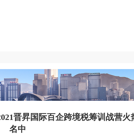
021晋昇国际百企跨境税筹训战营火
名中