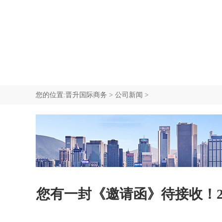
我要咨询
中国香港中环商业地址
新西兰公司注册
新加坡移民
我要咨询
SCR重要控制人备案
塞舌尔公司注册
加拿大移民
我要咨询
我要咨询
我要咨询
您的位置:
晋升国际商务
>
公司新闻
>
您有一封《邀请函》待接收！2