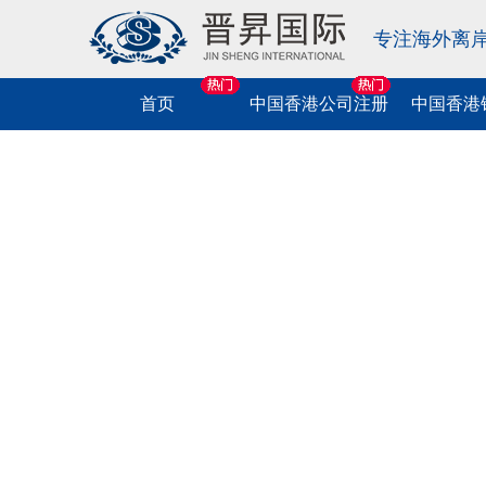
专注海外离
首页
中国香港公司注册
中国香港
中国香港公司
相关业务
相关业务
海外公司注册
相关业务
相关业务
相关业务
注册
中国香港协会注册
中国香港公司开户
中国香港公司税务咨询
美国公司注册
中国商标申请
美国移民
跨境法税服务
中国香港公司年审
中国香港个人开户
中国香港公司做账报税
英国公司注册
中国香港商标申请
中国香港移民
中港车牌业务
中国香港律师公证
离岸公司开户
中国香港公司税务申报
新加坡公司注册
海外商标申请
欧洲移民
金融牌照申请
中国香港现成公司特卖
中国香港公司税表申报
BVI公司注册
软件著作权申请
海外护照
海外信托服务
我要咨询
中国香港公司变更
萨摩耶公司注册
出刊物著作权申请
新西兰移民
个税汇算清缴
我要咨询
挂中国香港电子水牌
马绍尔公司注册
版号申请
澳大利亚移民