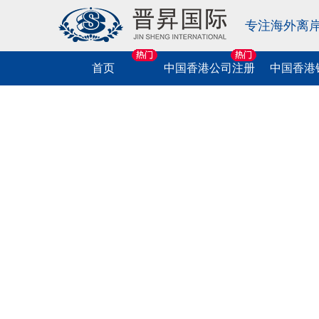
专注海外离
首页
中国香港公司注册
中国香港
中国香港公司
相关业务
相关业务
海外公司注册
相关业务
相关业务
相关业务
注册
中国香港协会注册
中国香港公司开户
中国香港公司税务咨询
美国公司注册
中国商标申请
美国移民
跨境法税服务
中国香港公司年审
中国香港个人开户
中国香港公司做账报税
英国公司注册
中国香港商标申请
中国香港移民
中港车牌业务
中国香港律师公证
离岸公司开户
中国香港公司税务申报
新加坡公司注册
海外商标申请
欧洲移民
金融牌照申请
中国香港现成公司特卖
中国香港公司税表申报
BVI公司注册
软件著作权申请
海外护照
海外信托服务
我要咨询
中国香港公司变更
萨摩耶公司注册
出刊物著作权申请
新西兰移民
个税汇算清缴
我要咨询
挂中国香港电子水牌
马绍尔公司注册
版号申请
澳大利亚移民