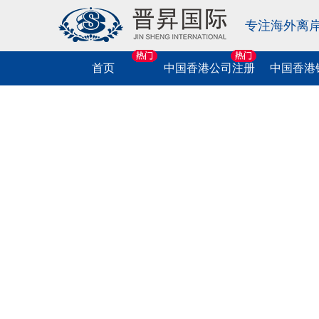
专注海外离
首页
中国香港公司注册
中国香港
中国香港公司
相关业务
相关业务
海外公司注册
相关业务
相关业务
相关业务
注册
中国香港协会注册
中国香港公司开户
中国香港公司税务咨询
美国公司注册
中国商标申请
美国移民
跨境法税服务
中国香港公司年审
中国香港个人开户
中国香港公司做账报税
英国公司注册
中国香港商标申请
中国香港移民
中港车牌业务
中国香港律师公证
离岸公司开户
中国香港公司税务申报
新加坡公司注册
海外商标申请
欧洲移民
金融牌照申请
中国香港现成公司特卖
中国香港公司税表申报
BVI公司注册
软件著作权申请
海外护照
海外信托服务
我要咨询
中国香港公司变更
萨摩耶公司注册
出刊物著作权申请
新西兰移民
个税汇算清缴
我要咨询
挂中国香港电子水牌
马绍尔公司注册
版号申请
澳大利亚移民