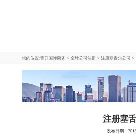
我要咨询
中国香港中环商业地址
新西兰公司注册
新加坡移民
我要咨询
SCR重要控制人备案
塞舌尔公司注册
加拿大移民
我要咨询
我要咨询
我要咨询
您的位置:
晋升国际商务
>
全球公司注册
>
注册塞舌尔公司
>
注册塞
发布日期：2018-0