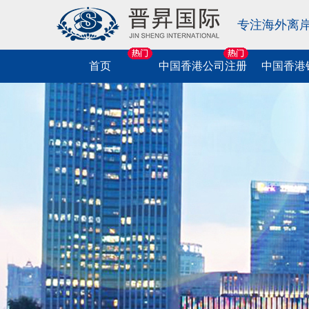
专注海外离
首页
中国香港公司注册
中国香港
中国香港公司
相关业务
相关业务
海外公司注册
相关业务
相关业务
相关业务
注册
中国香港协会注册
中国香港公司开户
中国香港公司税务咨询
美国公司注册
中国商标申请
美国移民
跨境法税服务
中国香港公司年审
中国香港个人开户
中国香港公司做账报税
英国公司注册
中国香港商标申请
中国香港移民
中港车牌业务
中国香港律师公证
离岸公司开户
中国香港公司税务申报
新加坡公司注册
海外商标申请
欧洲移民
金融牌照申请
中国香港现成公司特卖
中国香港公司税表申报
BVI公司注册
软件著作权申请
海外护照
海外信托服务
我要咨询
中国香港公司变更
萨摩耶公司注册
出刊物著作权申请
新西兰移民
个税汇算清缴
我要咨询
挂中国香港电子水牌
马绍尔公司注册
版号申请
澳大利亚移民