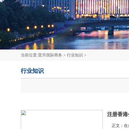
我要咨询
中国香港中环商业地址
新西兰公司注册
新加坡移民
我要咨询
SCR重要控制人备案
塞舌尔公司注册
加拿大移民
我要咨询
我要咨询
我要咨询
当前位置:
晋升国际商务
>
行业知识
>
行业知识
注册香港
正文：在全